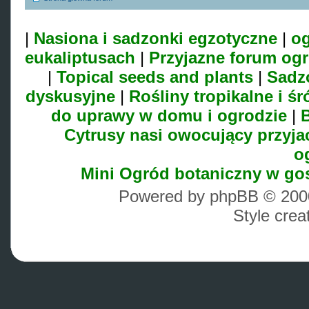
|
Nasiona i sadzonki egzotyczne
|
og
eukaliptusach
|
Przyjazne forum og
|
Topical seeds and plants
|
Sadz
dyskusyjne
|
Rośliny tropikalne i 
do uprawy w domu i ogrodzie
|
B
Cytrusy nasi owocujący przyja
o
Mini Ogród botaniczny w go
Powered by phpBB © 2000
Style cre