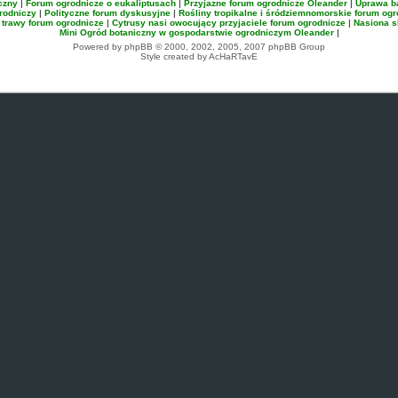
czny
|
Forum ogrodnicze o eukaliptusach
|
Przyjazne forum ogrodnicze Oleander
|
Uprawa 
rodniczy
|
Polityczne forum dyskusyjne
|
Rośliny tropikalne i śródziemnomorskie forum ogr
 trawy forum ogrodnicze
|
Cytrusy nasi owocujący przyjaciele forum ogrodnicze
|
Nasiona s
Mini Ogród botaniczny w gospodarstwie ogrodniczym Oleander
|
Powered by phpBB © 2000, 2002, 2005, 2007 phpBB Group
Style created by AcHaRTavE