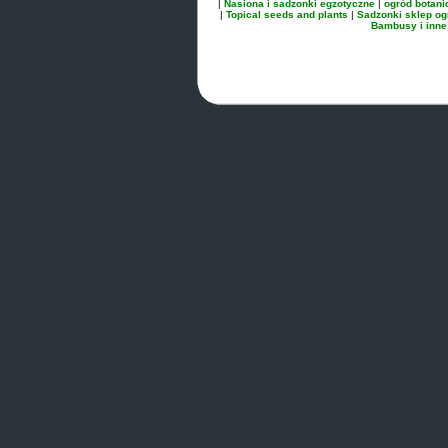
|
Nasiona i sadzonki egzotyczne
|
ogród botani
|
Topical seeds and plants
|
Sadzonki sklep og
Bambusy i inne