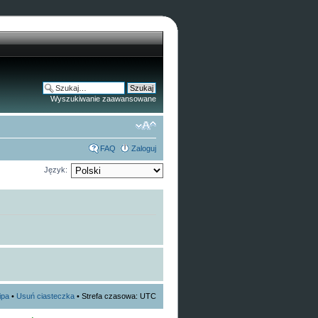
Wyszukiwanie zaawansowane
FAQ
Zaloguj
Język:
ipa
•
Usuń ciasteczka
• Strefa czasowa: UTC