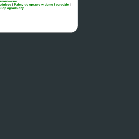
bananowców
odnicze
|
Palmy do uprawy w domu i ogrodzie
|
klep ogrodniczy