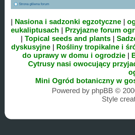
Strona główna forum
|
Nasiona i sadzonki egzotyczne
|
og
eukaliptusach
|
Przyjazne forum og
|
Topical seeds and plants
|
Sadz
dyskusyjne
|
Rośliny tropikalne i 
do uprawy w domu i ogrodzie
|
B
Cytrusy nasi owocujący przyja
o
Mini Ogród botaniczny w go
Powered by phpBB © 2000
Style cre