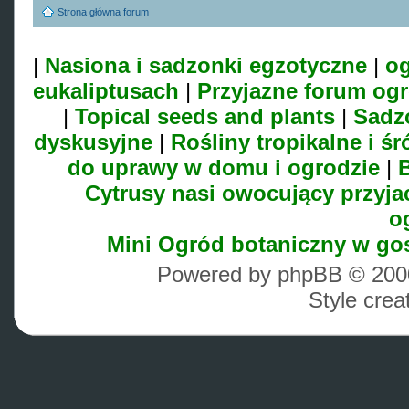
Strona główna forum
|
Nasiona i sadzonki egzotyczne
|
og
eukaliptusach
|
Przyjazne forum og
|
Topical seeds and plants
|
Sadz
dyskusyjne
|
Rośliny tropikalne i 
do uprawy w domu i ogrodzie
|
B
Cytrusy nasi owocujący przyja
o
Mini Ogród botaniczny w go
Powered by phpBB © 2000
Style cre