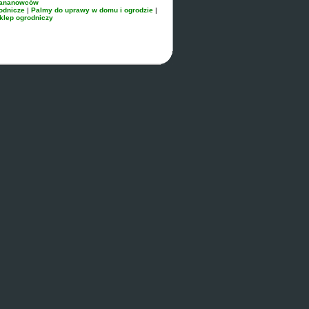
bananowców
odnicze
|
Palmy do uprawy w domu i ogrodzie
|
klep ogrodniczy