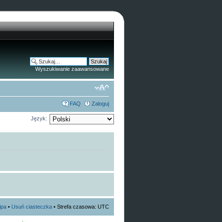
Wyszukiwanie zaawansowane
FAQ
Zaloguj
Język:
ipa
•
Usuń ciasteczka
• Strefa czasowa: UTC