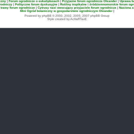
czny
|
Forum ogrodnicze o eukaliptusach
|
Przyjazne forum ogrodnicze Oleander
|
Uprawa 
rodniczy
|
Polityczne forum dyskusyjne
|
Rośliny tropikalne i śródziemnomorskie forum ogr
 trawy forum ogrodnicze
|
Cytrusy nasi owocujący przyjaciele forum ogrodnicze
|
Nasiona s
Mini Ogród botaniczny w gospodarstwie ogrodniczym Oleander
|
Powered by phpBB © 2000, 2002, 2005, 2007 phpBB Group
Style created by AcHaRTavE