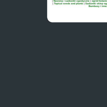
|
Nasiona i sadzonki egzotyczne
|
ogród botani
|
Topical seeds and plants
|
Sadzonki sklep og
Bambusy i inne