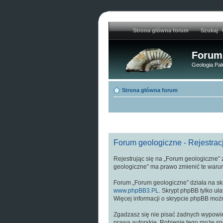
Strona główna forum
Szukaj
Forum
Geologia Pal
Strona główna forum
Forum geologiczne - Rejestrac
Rejestrując się na „Forum geologiczne” z
geologiczne” ma prawo zmienić te warun
Forum „Forum geologiczne” działa na sk
www.phpBB3.PL
. Skrypt phpBB tylko uł
Więcej informacji o skrypcie phpBB moż
Zgadzasz się nie pisać żadnych wypowie
prawa autorskie. Robienie tego może s