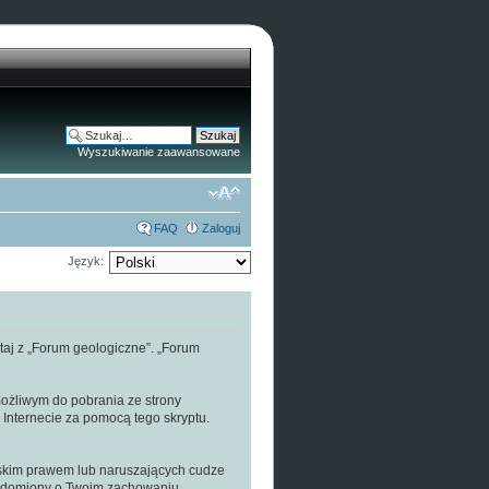
Wyszukiwanie zaawansowane
FAQ
Zaloguj
Język:
staj z „Forum geologiczne”. „Forum
 możliwym do pobrania ze strony
w Internecie za pomocą tego skryptu.
lskim prawem lub naruszających cudze
iadomiony o Twoim zachowaniu.