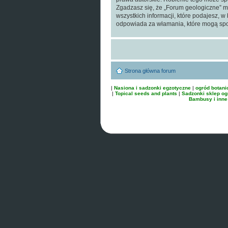
Zgadzasz się, że „Forum geologiczne” m
wszystkich informacji, które podajesz, 
odpowiada za włamania, które mogą s
Strona główna forum
|
Nasiona i sadzonki egzotyczne
|
ogród botani
|
Topical seeds and plants
|
Sadzonki sklep og
Bambusy i inne