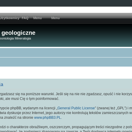
Użytkownicy
FAQ
Menu
Menu
 geologiczne
eontologia Mineralogia
ja
gadzasz się na poniższe warunki. Jeśli się na nie nie zgadzasz, opuść i nie korzy
ki, ale musi Cię o tym poinformować.
rypcie phpBB, wydanym na licencji „
General Public License
” (zwanej też „GPL”) i
atwia dyskusje przez Internet, jego autorzy nie kontrolują tekstów zamieszczanych 
na znaleźć na stronie
www.phpBB3.PL
.
dzi o charakterze obraźliwym, oszczerczym, propagującym treści niezgodne z po
powodować, że zostaniesz zbanowany na zawsze, a Twój dostawca internetu pow