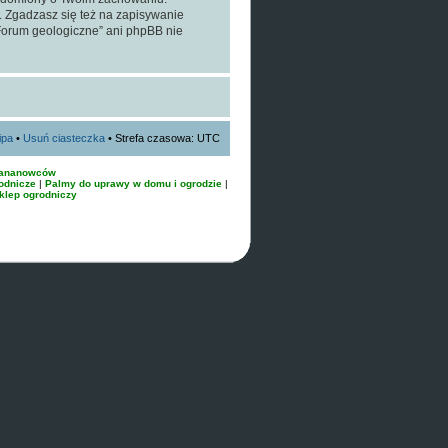
. Zgadzasz się też na zapisywanie
„Forum geologiczne” ani phpBB nie
ipa
•
Usuń ciasteczka
• Strefa czasowa: UTC
bananowców
odnicze
|
Palmy do uprawy w domu i ogrodzie
|
klep ogrodniczy