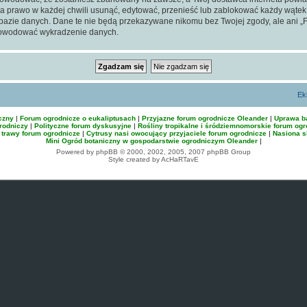
a prawo w każdej chwili usunąć, edytować, przenieść lub zablokować każdy wątek
w bazie danych. Dane te nie będą przekazywane nikomu bez Twojej zgody, ale ani 
powodować wykradzenie danych.
Ek
czny
|
Forum ogrodnicze o eukaliptusach
|
Przyjazne forum ogrodnicze Oleander
|
Uprawa 
rodniczy
|
Polityczne forum dyskusyjne
|
Rośliny tropikalne i śródziemnomorskie forum ogr
 trawy forum ogrodnicze
|
Cytrusy nasi owocujący przyjaciele forum ogrodnicze
|
Nasiona s
Mini Ogród botaniczny w gospodarstwie ogrodniczym Oleander
|
Powered by phpBB © 2000, 2002, 2005, 2007 phpBB Group
Style created by AcHaRTavE