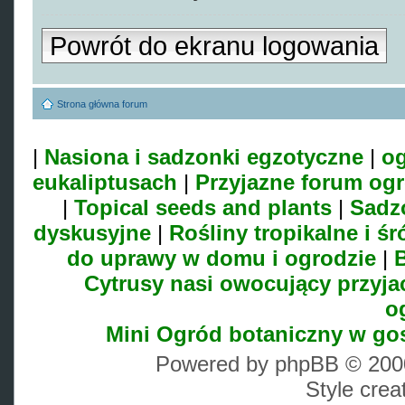
Powrót do ekranu logowania
Strona główna forum
|
Nasiona i sadzonki egzotyczne
|
og
eukaliptusach
|
Przyjazne forum og
|
Topical seeds and plants
|
Sadz
dyskusyjne
|
Rośliny tropikalne i 
do uprawy w domu i ogrodzie
|
B
Cytrusy nasi owocujący przyja
o
Mini Ogród botaniczny w go
Powered by phpBB © 2000
Style cre