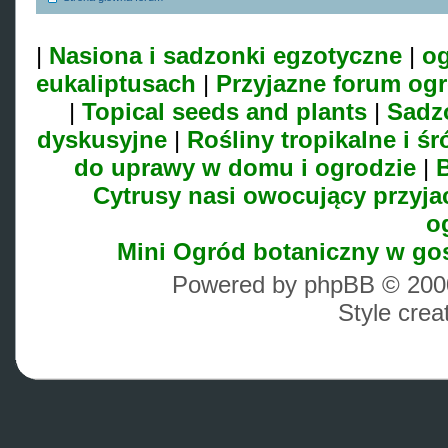
|
Nasiona i sadzonki egzotyczne
|
og
eukaliptusach
|
Przyjazne forum og
|
Topical seeds and plants
|
Sadz
dyskusyjne
|
Rośliny tropikalne i 
do uprawy w domu i ogrodzie
|
B
Cytrusy nasi owocujący przyja
o
Mini Ogród botaniczny w go
Powered by phpBB © 2000
Style cre