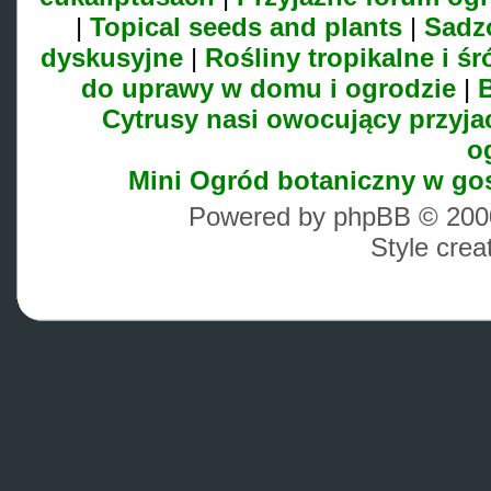
|
Topical seeds and plants
|
Sadz
dyskusyjne
|
Rośliny tropikalne i 
do uprawy w domu i ogrodzie
|
B
Cytrusy nasi owocujący przyja
o
Mini Ogród botaniczny w go
Powered by phpBB © 2000
Style cre