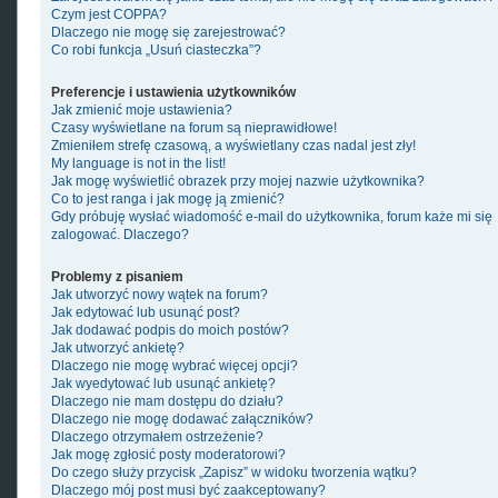
Czym jest COPPA?
Dlaczego nie mogę się zarejestrować?
Co robi funkcja „Usuń ciasteczka”?
Preferencje i ustawienia użytkowników
Jak zmienić moje ustawienia?
Czasy wyświetlane na forum są nieprawidłowe!
Zmieniłem strefę czasową, a wyświetlany czas nadal jest zły!
My language is not in the list!
Jak mogę wyświetlić obrazek przy mojej nazwie użytkownika?
Co to jest ranga i jak mogę ją zmienić?
Gdy próbuję wysłać wiadomość e-mail do użytkownika, forum każe mi się
zalogować. Dlaczego?
Problemy z pisaniem
Jak utworzyć nowy wątek na forum?
Jak edytować lub usunąć post?
Jak dodawać podpis do moich postów?
Jak utworzyć ankietę?
Dlaczego nie mogę wybrać więcej opcji?
Jak wyedytować lub usunąć ankietę?
Dlaczego nie mam dostępu do działu?
Dlaczego nie mogę dodawać załączników?
Dlaczego otrzymałem ostrzeżenie?
Jak mogę zgłosić posty moderatorowi?
Do czego służy przycisk „Zapisz” w widoku tworzenia wątku?
Dlaczego mój post musi być zaakceptowany?