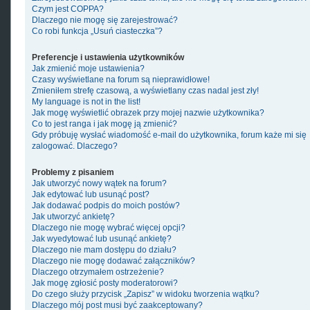
Czym jest COPPA?
Dlaczego nie mogę się zarejestrować?
Co robi funkcja „Usuń ciasteczka”?
Preferencje i ustawienia użytkowników
Jak zmienić moje ustawienia?
Czasy wyświetlane na forum są nieprawidłowe!
Zmieniłem strefę czasową, a wyświetlany czas nadal jest zły!
My language is not in the list!
Jak mogę wyświetlić obrazek przy mojej nazwie użytkownika?
Co to jest ranga i jak mogę ją zmienić?
Gdy próbuję wysłać wiadomość e-mail do użytkownika, forum każe mi się
zalogować. Dlaczego?
Problemy z pisaniem
Jak utworzyć nowy wątek na forum?
Jak edytować lub usunąć post?
Jak dodawać podpis do moich postów?
Jak utworzyć ankietę?
Dlaczego nie mogę wybrać więcej opcji?
Jak wyedytować lub usunąć ankietę?
Dlaczego nie mam dostępu do działu?
Dlaczego nie mogę dodawać załączników?
Dlaczego otrzymałem ostrzeżenie?
Jak mogę zgłosić posty moderatorowi?
Do czego służy przycisk „Zapisz” w widoku tworzenia wątku?
Dlaczego mój post musi być zaakceptowany?