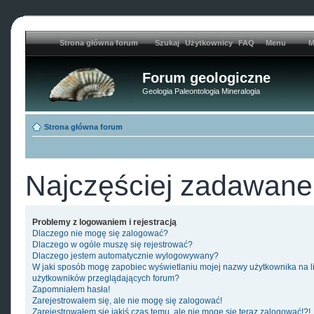
Strona główna forum
Szukaj
Użytkownicy
FAQ
Menu
M
Forum geologiczne
Geologia Paleontologia Mineralogia
Strona główna forum
Najczęściej zadawane
Problemy z logowaniem i rejestracją
Dlaczego nie mogę się zalogować?
Dlaczego w ogóle muszę się rejestrować?
Dlaczego jestem automatycznie wylogowywany?
W jaki sposób mogę zapobiec wyświetlaniu mojej nazwy użytkownika na l
użytkowników przeglądających forum?
Zapomniałem hasła!
Zarejestrowałem się, ale nie mogę się zalogować!
Zarejestrowałem się jakiś czas temu, ale nie mogę się teraz zalogować!?!