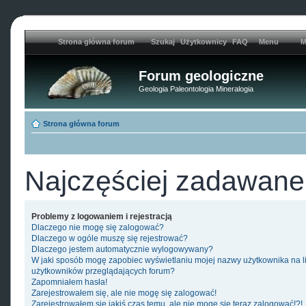
Strona główna forum
Szukaj
Użytkownicy
FAQ
Menu
M
Forum geologiczne
Geologia Paleontologia Mineralogia
Strona główna forum
Najczęściej zadawane
Problemy z logowaniem i rejestracją
Dlaczego nie mogę się zalogować?
Dlaczego w ogóle muszę się rejestrować?
Dlaczego jestem automatycznie wylogowywany?
W jaki sposób mogę zapobiec wyświetlaniu mojej nazwy użytkownika na l
użytkowników przeglądających forum?
Zapomniałem hasła!
Zarejestrowałem się, ale nie mogę się zalogować!
Zarejestrowałem się jakiś czas temu, ale nie mogę się teraz zalogować!?!