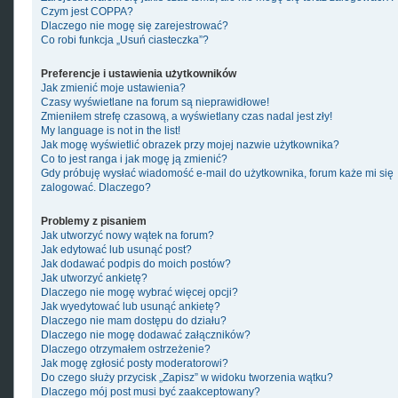
Czym jest COPPA?
Dlaczego nie mogę się zarejestrować?
Co robi funkcja „Usuń ciasteczka”?
Preferencje i ustawienia użytkowników
Jak zmienić moje ustawienia?
Czasy wyświetlane na forum są nieprawidłowe!
Zmieniłem strefę czasową, a wyświetlany czas nadal jest zły!
My language is not in the list!
Jak mogę wyświetlić obrazek przy mojej nazwie użytkownika?
Co to jest ranga i jak mogę ją zmienić?
Gdy próbuję wysłać wiadomość e-mail do użytkownika, forum każe mi się
zalogować. Dlaczego?
Problemy z pisaniem
Jak utworzyć nowy wątek na forum?
Jak edytować lub usunąć post?
Jak dodawać podpis do moich postów?
Jak utworzyć ankietę?
Dlaczego nie mogę wybrać więcej opcji?
Jak wyedytować lub usunąć ankietę?
Dlaczego nie mam dostępu do działu?
Dlaczego nie mogę dodawać załączników?
Dlaczego otrzymałem ostrzeżenie?
Jak mogę zgłosić posty moderatorowi?
Do czego służy przycisk „Zapisz” w widoku tworzenia wątku?
Dlaczego mój post musi być zaakceptowany?