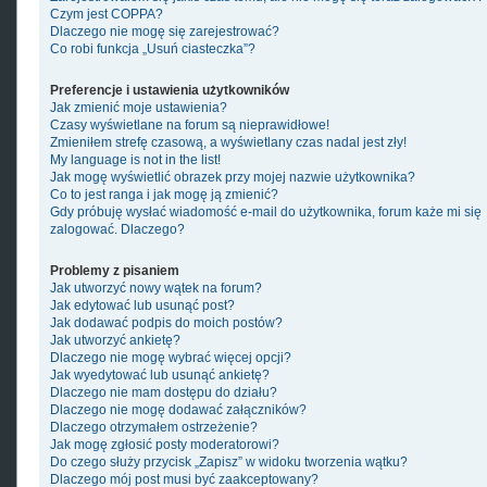
Czym jest COPPA?
Dlaczego nie mogę się zarejestrować?
Co robi funkcja „Usuń ciasteczka”?
Preferencje i ustawienia użytkowników
Jak zmienić moje ustawienia?
Czasy wyświetlane na forum są nieprawidłowe!
Zmieniłem strefę czasową, a wyświetlany czas nadal jest zły!
My language is not in the list!
Jak mogę wyświetlić obrazek przy mojej nazwie użytkownika?
Co to jest ranga i jak mogę ją zmienić?
Gdy próbuję wysłać wiadomość e-mail do użytkownika, forum każe mi się
zalogować. Dlaczego?
Problemy z pisaniem
Jak utworzyć nowy wątek na forum?
Jak edytować lub usunąć post?
Jak dodawać podpis do moich postów?
Jak utworzyć ankietę?
Dlaczego nie mogę wybrać więcej opcji?
Jak wyedytować lub usunąć ankietę?
Dlaczego nie mam dostępu do działu?
Dlaczego nie mogę dodawać załączników?
Dlaczego otrzymałem ostrzeżenie?
Jak mogę zgłosić posty moderatorowi?
Do czego służy przycisk „Zapisz” w widoku tworzenia wątku?
Dlaczego mój post musi być zaakceptowany?