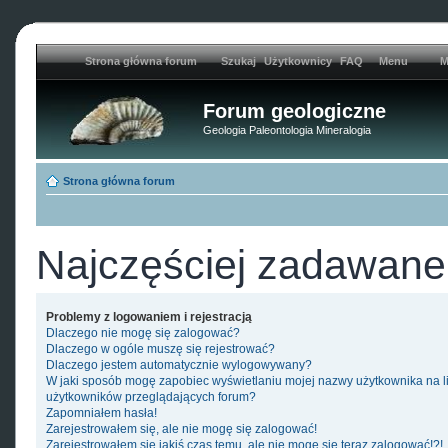
Strona główna forum
Szukaj
Użytkownicy
FAQ
Menu
M
Forum geologiczne
Geologia Paleontologia Mineralogia
Strona główna forum
Najczęściej zadawane
Problemy z logowaniem i rejestracją
Dlaczego nie mogę się zalogować?
Dlaczego w ogóle muszę się rejestrować?
Dlaczego jestem automatycznie wylogowywany?
W jaki sposób mogę zapobiec wyświetlaniu mojej nazwy użytkownika na l
użytkowników przeglądających forum?
Zapomniałem hasła!
Zarejestrowałem się, ale nie mogę się zalogować!
Zarejestrowałem się jakiś czas temu, ale nie mogę się teraz zalogować!?!