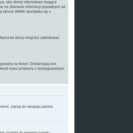
ące, aby strony internetowe mogące
ów na zbieranie informacji prywatnych od
na stronie WWW, skontaktuj się z
Właściciel strony mógł też zablokować
logowany na forum. Dostarczają one
m. Jeżeli masz problemy z (wy)logowaniem
ienić, zajrzyj do swojego panelu
.
emem, przejdź do swojego panelu