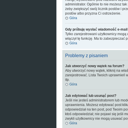
administrator. Ogólnie to nie możesz tak
żeby zwiększyć swój licznik postów i prze
postów albo przyzna Ci ostrzeżenie.
Góra
Gdy próbuję wysłać wiadomość e-mail 
Tylko zarejestrowani użytkownicy mogą w
włączył tę funkcję. Ma to zabezpiecza
Góra
Problemy z pisaniem
Jak utworzyć nowy wątek na forum?
Aby utworzyć nowy wątek, kliknij na wła
zarejestrować. Lista Twoich uprawnień 
itp.
Góra
Jak edytować lub usunąć post?
Jeśli nie jesteś administratorem lub mod
uprawnienia. Możesz edytować post klika
odpowiedział na ten post, pod Twoim poste
ktoś odpowiedział; nie pojawi się jeśli 
zwykli użytkownicy nie mogą usuwać post
Góra