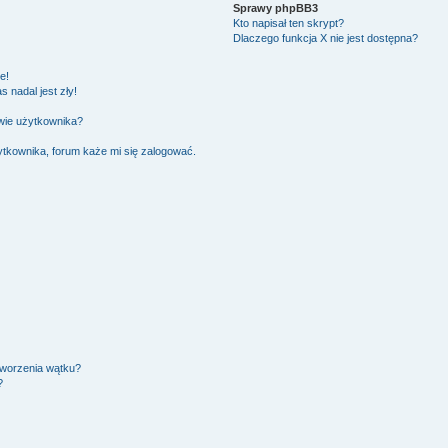
Sprawy phpBB3
Kto napisał ten skrypt?
Dlaczego funkcja X nie jest dostępna?
e!
 nadal jest zły!
wie użytkownika?
tkownika, forum każe mi się zalogować.
tworzenia wątku?
?