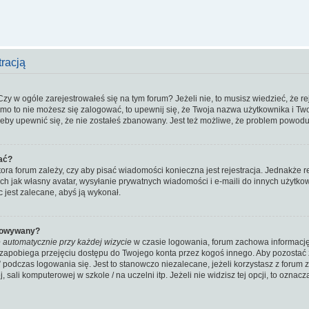
tracją
y w ogóle zarejestrowałeś się na tym forum? Jeżeli nie, to musisz wiedzieć, że rej
mimo to nie możesz się zalogować, to upewnij się, że Twoja nazwa użytkownika i Two
 żeby upewnić się, że nie zostałeś zbanowany. Jest też możliwe, że problem powodu
ać?
atora forum zależy, czy aby pisać wiadomości konieczna jest rejestracja. Jednakże 
ich jak własny avatar, wysyłanie prywatnych wiadomości i e-maili do innych użytk
ęc jest zalecane, abyś ją wykonał.
gowywany?
 automatycznie przy każdej wizycie
w czasie logowania, forum zachowa informację 
o zapobiega przejęciu dostępu do Twojego konta przez kogoś innego. Aby pozosta
 podczas logowania się. Jest to stanowczo niezalecane, jeżeli korzystasz z forum
, sali komputerowej w szkole / na uczelni itp. Jeżeli nie widzisz tej opcji, to oznacz