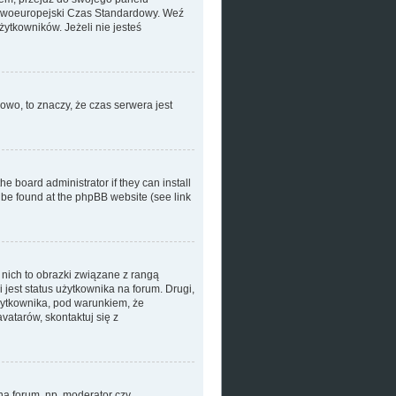
dkowoeuropejski Czas Standardowy. Weź
ytkowników. Jeżeli nie jesteś
owo, to znaczy, że czas serwera jest
e board administrator if they can install
n be found at the phpBB website (see link
nich to obrazki związane z rangą
jest status użytkownika na forum. Drugi,
użytkownika, pod warunkiem, że
vatarów, skontaktuj się z
na forum, np. moderator czy