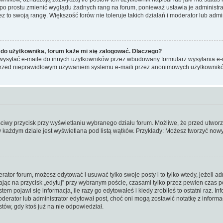
 po prostu zmienić wyglądu żadnych rang na forum, ponieważ ustawia je administrato
z to swoją rangę. Większość forów nie toleruje takich działań i moderator lub admin
do użytkownika, forum każe mi się zalogować. Dlaczego?
ysyłać e-maile do innych użytkowników przez wbudowany formularz wysyłania e-maili
ć przed nieprawidłowym używaniem systemu e-maili przez anonimowych użytkownik
ściwy przycisk przy wyświetlaniu wybranego działu forum. Możliwe, że przed utwor
w każdym dziale jest wyświetlana pod listą wątków. Przykłady: Możesz tworzyć no
erator forum, możesz edytować i usuwać tylko swoje posty i to tylko wtedy, jeżeli ad
jąc na przycisk „edytuj” przy wybranym poście, czasami tylko przez pewien czas po 
m pojawi się informacja, ile razy go edytowałeś i kiedy zrobiłeś to ostatni raz. Infor
moderator lub administrator edytował post, choć oni mogą zostawić notatkę z inform
ów, gdy ktoś już na nie odpowiedział.