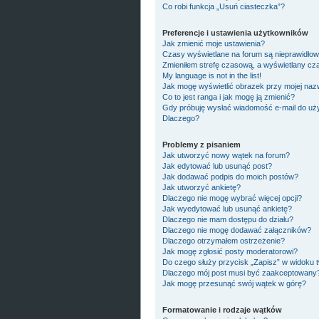
Co robi funkcja „Usuń ciasteczka”?
Preferencje i ustawienia użytkowników
Jak zmienić moje ustawienia?
Czasy wyświetlane na forum są nieprawidłow
Zmieniłem strefę czasową, a wyświetlany czas
My language is not in the list!
Jak mogę wyświetlić obrazek przy mojej naz
Co to jest ranga i jak mogę ją zmienić?
Gdy próbuję wysłać wiadomość e-mail do uży
Dlaczego?
Problemy z pisaniem
Jak utworzyć nowy wątek na forum?
Jak edytować lub usunąć post?
Jak dodawać podpis do moich postów?
Jak utworzyć ankietę?
Dlaczego nie mogę wybrać więcej opcji?
Jak wyedytować lub usunąć ankietę?
Dlaczego nie mam dostępu do działu?
Dlaczego nie mogę dodawać załączników?
Dlaczego otrzymałem ostrzeżenie?
Jak mogę zgłosić posty moderatorowi?
Do czego służy przycisk „Zapisz” w widoku 
Dlaczego mój post musi być zaakceptowany
Jak mogę przesunąć swój wątek w górę?
Formatowanie i rodzaje wątków