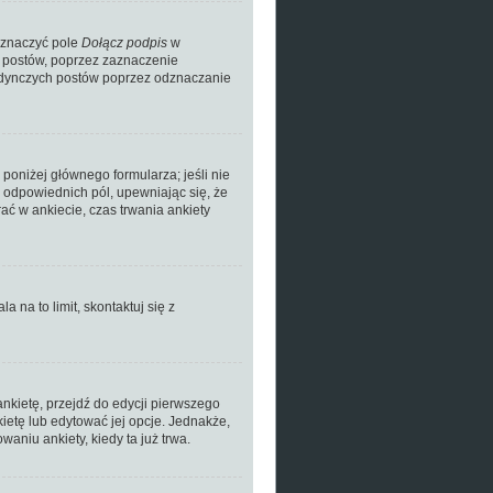
aznaczyć pole
Dołącz podpis
w
h postów, poprzez zaznaczenie
jedynczych postów poprzez odznaczanie
 poniżej głównego formularza; jeśli nie
o odpowiednich pól, upewniając się, że
ać w ankiecie, czas trwania ankiety
a na to limit, skontaktuj się z
nkietę, przejdź do edycji pierwszego
kietę lub edytować jej opcje. Jednakże,
aniu ankiety, kiedy ta już trwa.