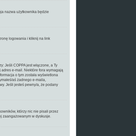
woja nazwa użytkownika będzie
nę logowania i kliknij na link
zy: Jeśli COPPA jest włączone, a Ty
j adres e-mail. Niektóre fora wymagają
nformacja o tym została wyświetlona
rzymałeś/aś żadnego e-maila,
wy. Jeśli jesteś pewny/a, że podany
wników, którzy nic nie pisali przez
dziej zaangażowanym w dyskusje.