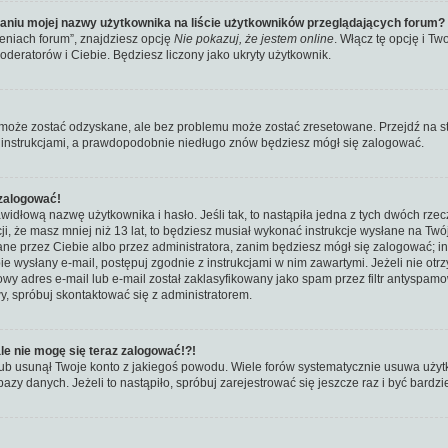
aniu mojej nazwy użytkownika na liście użytkowników przeglądających forum?
eniach forum”, znajdziesz opcję
Nie pokazuj, że jestem online
. Włącz tę opcję i T
oderatorów i Ciebie. Będziesz liczony jako ukryty użytkownik.
może zostać odzyskane, ale bez problemu może zostać zresetowane. Przejdź na stro
z instrukcjami, a prawdopodobnie niedługo znów będziesz mógł się zalogować.
 zalogować!
idłową nazwę użytkownika i hasło. Jeśli tak, to nastąpiła jedna z tych dwóch rzec
ji, że masz mniej niż 13 lat, to będziesz musiał wykonać instrukcje wysłane na Twó
ane przez Ciebie albo przez administratora, zanim będziesz mógł się zalogować; i
ebie wysłany e-mail, postępuj zgodnie z instrukcjami w nim zawartymi. Jeżeli nie ot
 adres e-mail lub e-mail został zaklasyfikowany jako spam przez filtr antyspamo
y, spróbuj skontaktować się z administratorem.
le nie mogę się teraz zalogować!?!
ub usunął Twoje konto z jakiegoś powodu. Wiele forów systematycznie usuwa użytko
bazy danych. Jeżeli to nastąpiło, spróbuj zarejestrować się jeszcze raz i być bar