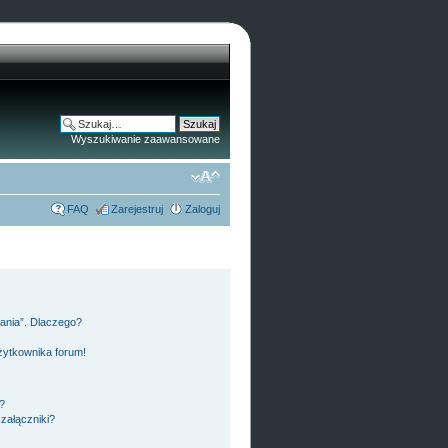
Wyszukiwanie zaawansowane
FAQ
Zarejestruj
Zaloguj
łania”. Dlaczego?
żytkownika forum!
?
załączniki?