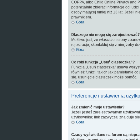
COPPA, albo Child Online Privacy and P
potencjalnie zbierać informacje od ludz
osoby mającej mniej niż 13 lat. Jeżeli n
prawnikiem.
Góra
Dlaczego nie mogę się zarejestrować?
Możliwe jest, że właściciel strony zbano
rejestracje, skontaktuj się z nim, żeby d
Góra
Co robi funkcja „Usuń ciasteczka”?
Funkcja „Usuń ciasteczka” usuwa wszyst
również funkcji takich jak pamiętanie co
się, usunięcie ciasteczek może pomóc.
Góra
Preferencje i ustawienia użyt
Jak zmienić moje ustawienia?
Jeżeli jesteś zarejestrowanym użytkowni
użytkownika; link zazwyczaj znajduje się
Góra
Czasy wyświetlane na forum są niepra
Możliwe, że wyświetlany czas pochodzi z 