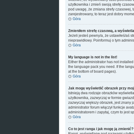
użytkownika i zmień swoją strefę czaso
pod uwagę, że zmiana strefy czasowej, t
zarejestrowany, to teraz jest dobry mome
Góra
Zmieniłem strefę czasową, a wyświetlan
Jeżeli jesteś pewny/a, że ustawiłeś/aś s
nieprawidłowy. Poinformuj o tym adminis
Góra
My language is not in the list!
Either the administrator has not installe
the language pack you need. If the langu
at the bottom of board pages).
Góra
Jak mogę wyświetlić obrazek przy moj
Istnieją dwa rodzaje obrazków wyświetl
użytkownika, zazwyczaj w formie gwiazde
zazwyczaj większy obrazek, jest znany j
administrator forum włączył funkcje ava
administratorem i zapytaj, czym to jest
Góra
Co to jest ranga i jak mogę ją zmienić?
Rangi, wyświetlane pod nazwami użytkown