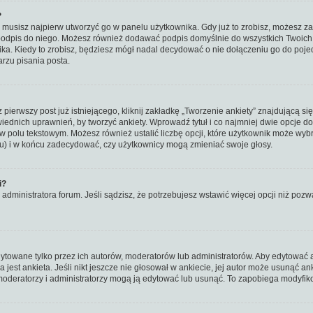
?
musisz najpierw utworzyć go w panelu użytkownika. Gdy już to zrobisz, możesz z
 podpis do niego. Możesz również dodawać podpis domyślnie do wszystkich Twoic
ka. Kiedy to zrobisz, będziesz mógł nadal decydować o nie dołączeniu go do po
rzu pisania posta.
pierwszy post już istniejącego, kliknij zakładkę „Tworzenie ankiety” znajdującą się
owiednich uprawnień, by tworzyć ankiety. Wprowadź tytuł i co najmniej dwie opcje d
 w polu tekstowym. Możesz również ustalić liczbę opcji, które użytkownik może wybr
tu) i w końcu zadecydować, czy użytkownicy mogą zmieniać swoje głosy.
i?
 administratora forum. Jeśli sądzisz, że potrzebujesz wstawić więcej opcji niż pozwal
ytowane tylko przez ich autorów, moderatorów lub administratorów. Aby edytować a
jest ankieta. Jeśli nikt jeszcze nie głosował w ankiecie, jej autor może usunąć an
moderatorzy i administratorzy mogą ją edytować lub usunąć. To zapobiega modyfikow