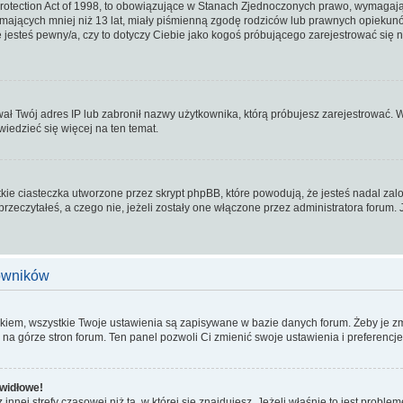
rotection Act of 1998, to obowiązujące w Stanach Zjednoczonych prawo, wymagaj
i mających mniej niż 13 lat, miały piśmienną zgodę rodziców lub prawnych opiekun
ie jesteś pewny/a, czy to dotyczy Ciebie jako kogoś próbującego zarejestrować się 
wał Twój adres IP lub zabronił nazwy użytkownika, którą próbujesz zarejestrować. 
owiedzieć się więcej na ten temat.
kie ciasteczka utworzone przez skrypt phpBB, które powodują, że jesteś nadal za
 przeczytałeś, a czego nie, jeżeli zostały one włączone przez administratora foru
kowników
kiem, wszystkie Twoje ustawienia są zapisywane w bazie danych forum. Żeby je zm
 na górze stron forum. Ten panel pozwoli Ci zmienić swoje ustawienia i preferencje
widłowe!
innej strefy czasowej niż ta, w której się znajdujesz. Jeżeli właśnie to jest probl