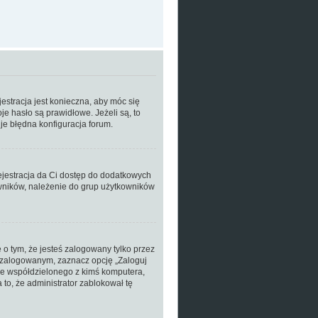
estracja jest konieczna, aby móc się
je hasło są prawidłowe. Jeżeli są, to
je błędna konfiguracja forum.
rejestracja da Ci dostęp do dodatkowych
owników, należenie do grup użytkowników
o tym, że jesteś zalogowany tylko przez
ć zalogowanym, zaznacz opcję „Zaloguj
 ze współdzielonego z kimś komputera,
a to, że administrator zablokował tę