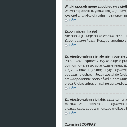
W jaki sposób mogę zapobiec wyświetl
W swoim panelu użytkownika, w „Ustawi
wyświetlana tylko dla administratorów, m
Góra
Zapomniałem hasła!
Nie panikuj! Twoje hasło wprawdzie nie 
Zapomniałem hasła
. Postępuj zgodnie 
Góra
Zarejestrowałem się, ale nie mogę się
Po pierwsze, sprawdź, czy wpisujesz praw
poinformowałeś skrypt w czasie rejestrac
też, żeby nowe rejestracje były aktywow
podczas rejestracji. Jeżeli został do Ci
prawdopodobnie podałeś/aś nieprawidłowy
przez Ciebie adres e-mail jest prawidłow
Góra
Zarejestrowałem się jakiś czas temu, a
Możliwe, że administrator deaktywował l
dłuższy czas, żeby zmniejszyć wielkość 
Góra
Czym jest COPPA?