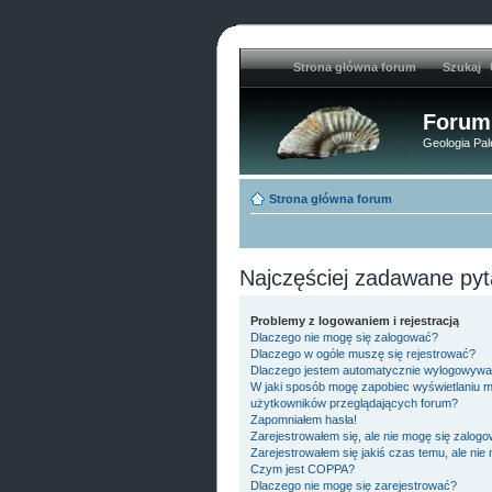
Strona główna forum
Szukaj
Forum
Geologia Pal
Strona główna forum
Najczęściej zadawane pyt
Problemy z logowaniem i rejestracją
Dlaczego nie mogę się zalogować?
Dlaczego w ogóle muszę się rejestrować?
Dlaczego jestem automatycznie wylogowyw
W jaki sposób mogę zapobiec wyświetlaniu mo
użytkowników przeglądających forum?
Zapomniałem hasła!
Zarejestrowałem się, ale nie mogę się zalogo
Zarejestrowałem się jakiś czas temu, ale nie
Czym jest COPPA?
Dlaczego nie mogę się zarejestrować?