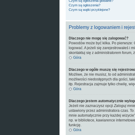
Czym są ogłoszenia globalne?
Czym są ogłoszenia?
Czym są wątki przyklejone?
Problemy z logowaniem i rejes
Dlaczego nie mogę się zalogować?
Powodów może być kilka. Po pierwsze: Cz
logować. A jeżeli się zarejestrowałeś i 
skontaktuj się z administratorem forum,
Góra
Dlaczego w ogóle muszę się rejestrow
Możliwe, że nie musisz, to od administr
możliwości niedostępnych dla gości, tak
itp. Rejestracja zajmuje tylko chwilę, wi
Góra
Dlaczego jestem automatycznie wylo
Jeżeli nie zaznaczysz opcji
Zaloguj mnie
ustawiony przez administratora czas. T
mnie automatycznie przy każdej wizycie”
np. w bibliotece, kawiarence internetowej
funkcję.
Góra