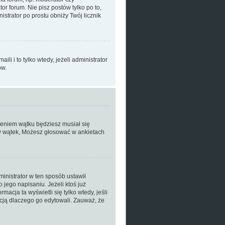
r forum. Nie pisz postów tylko po to,
istrator po prostu obniży Twój licznik
 i to tylko wtedy, jeżeli administrator
ów.
zeniem wątku będziesz musiał się
wy wątek, Możesz głosować w ankietach
ministrator w ten sposób ustawił
jego napisaniu. Jeżeli ktoś już
macja ta wyświetli się tylko wtedy, jeśli
acją dlaczego go edytowali. Zauważ, że