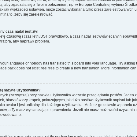
wą, aby zgadzała się z Twoim położeniem, np. w Europie Centralnej wybierz Śro
ak jak większości ustawień, może zostać wykonana tylko przez zarejestrowanych uż
nt na to, żeby się zarejestrować.
y czas nadal jest zły!
trefę czasową i czas letni/DST prawidłowo, a czas nadal jest wyświetlany nieprawidł
tratora, aby naprawił problem.
d your language or nobody has translated this board into your language. Try asking th
age pack does not exist, feel free to create a new translation. More information ca
ej nazwie użytkownika?
anych (zazwyczaj) przy nazwie użytkownika w czasie przeglądania postów. Jeden z 
k, bloczków czy kropek, pokazujących jak dużo postów użytkownik napisał lub jaki 
ako avatar i jest unikalny dla każdego użytkownika. Możesz go ustawić w panelu 
tarów, a Ty masz wystarczające uprawnienia. Jeżeli nie masz możliwości używania a
 spowodowane.
ików, oznaczają zazwyczaj ile postów ten użytkownik napisał lub jaki ma status 